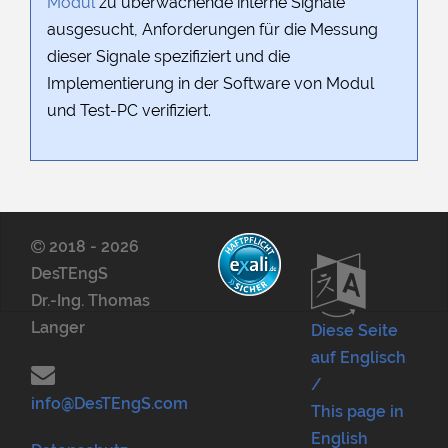
Modul
zu überwachende interne Signale
ausgesucht, Anforderungen für die Messung
dieser Signale spezifiziert und die
Implementierung in der Software von Modul
und Test-PC verifiziert.
2018 - 2026
DesTEngS
Dr.-Ing. Thomas
Langer
Diese Seite
auf Englisch
/
info@DesTEngS.com
This page in
English